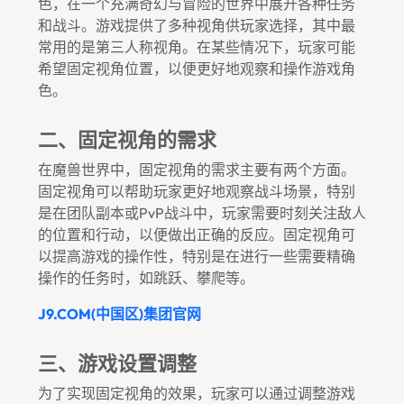
色，在一个充满奇幻与冒险的世界中展开各种任务
和战斗。游戏提供了多种视角供玩家选择，其中最
常用的是第三人称视角。在某些情况下，玩家可能
希望固定视角位置，以便更好地观察和操作游戏角
色。
二、固定视角的需求
在魔兽世界中，固定视角的需求主要有两个方面。
固定视角可以帮助玩家更好地观察战斗场景，特别
是在团队副本或PvP战斗中，玩家需要时刻关注敌人
的位置和行动，以便做出正确的反应。固定视角可
以提高游戏的操作性，特别是在进行一些需要精确
操作的任务时，如跳跃、攀爬等。
J9.COM(中国区)集团官网
三、游戏设置调整
为了实现固定视角的效果，玩家可以通过调整游戏