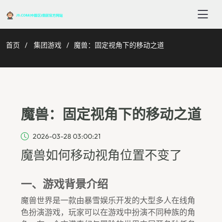
首页
集团游戏
魔兽：固定视角下的移动之道
魔兽：固定视角下的移动之道
2026-03-28 03:00:21
魔兽如何移动视角位置不变了
一、游戏背景介绍
魔兽世界是一款由暴雪娱乐开发的大型多人在线角
色扮演游戏，玩家可以在游戏中扮演不同种族的角