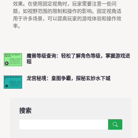
效果。在使用固定视角时，玩家需要注意一些问
题，如视野范围的限制和操作的影响。固定视角适
用于许多场景，可以提高玩家的游戏体验和操作效
率。
魔兽等级查询：轻松了解角色等级，掌握游戏进
程
龙宫秘境：皇图争霸，探秘玄妙水下城
搜索