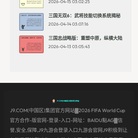
2026-04-15 03:02:25
三国无双6：武将技能切换系统揭秘
2026-04-14 03:07:16
三国志战略版：重塑中原，纵横大陆
2026-04-13 03:05:43
J9.COM(中国区)集团官方网站▓2026 FIFA World Cup
官方合作-版官网-登录-入口-网址：BAIDU點AG▓信
誉,安全,保障,j9九游会登录入口九游会官网j9积极到让