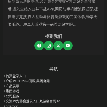
负能量无法影响你.j9九游会(中国)官方网站会员登录
后,进入全站入口并下载APP,网页与手机版流畅适配,提
供电子竞技,真人互动与体育类游戏的完美体验,畅享无
限乐趣。j9真人游戏第一品牌网站客服.。
找到我们
导航
首页登录入口
介绍J9.COM(中国区)集团官网
产品展示
集团游戏
公司服务
交流j9九游会登录入口九游会官网j9
Sitemap