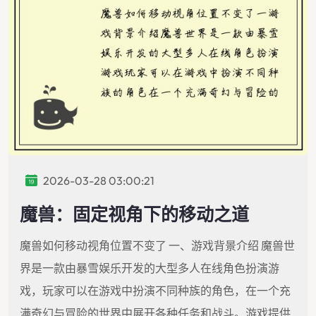
2026-03-28 03:00:21
魔兽：固定视角下的移动之道
魔兽如何移动视角位置不变了 一、游戏背景介绍 魔兽世
界是一款由暴雪娱乐开发的大型多人在线角色扮演游
戏，玩家可以在游戏中扮演不同种族的角色，在一个充
满奇幻与冒险的世界中展开各种任务和战斗。游戏提供