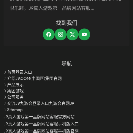
限乐趣。j9真人游戏第一品牌网站客服.。
找到我们
导航
首页登录入口
介绍J9.COM(中国区)集团官网
产品展示
集团游戏
公司服务
交流j9九游会登录入口九游会官网j9
Sitemap
J9真人游戏第一品牌网站客服官方网站
J9真人游戏第一品牌网站客服手机版入口
J9真人游戏第一品牌网站客服手机版官网