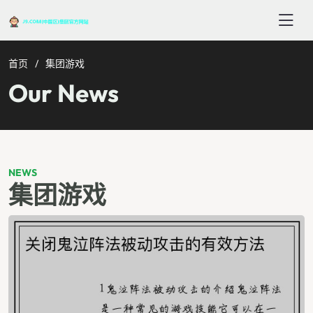
首页
集团游戏
Our News
NEWS
集团游戏